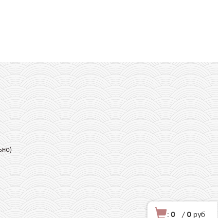
ьно)
:
0
/
0
руб