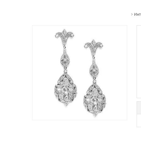
>
Инт