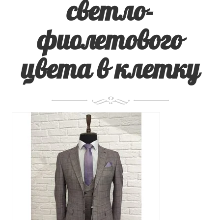
светло-
фиолетового
цвета в клетку