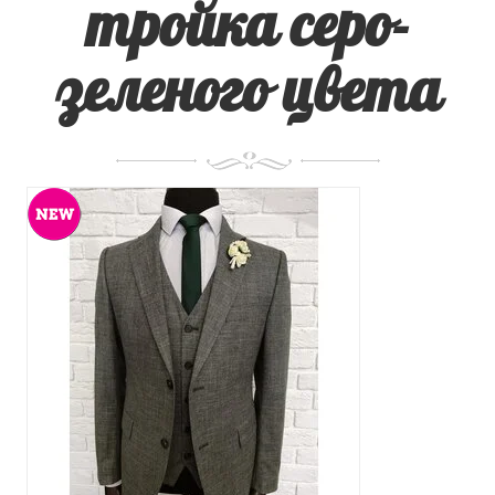
тройка серо-
зеленого цвета