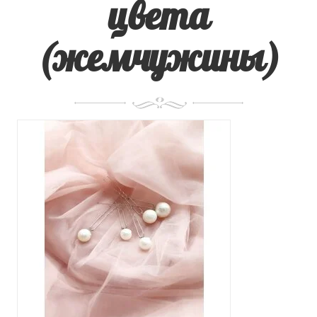
цвета
(жемчужины)