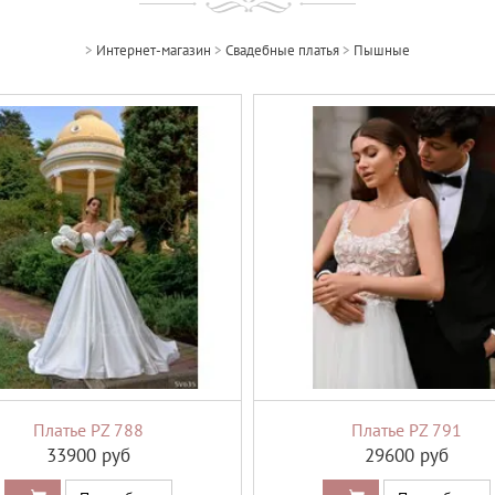
>
Интернет-магазин
>
Свадебные платья
>
Пышные
Платье PZ 788
Платье PZ 791
33900 руб
29600 руб