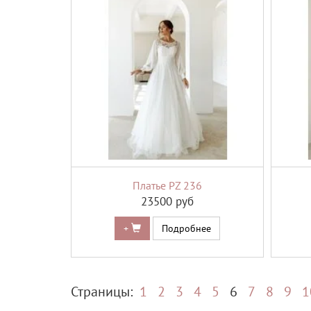
Платье PZ 236
23500 руб
+
Подробнее
Страницы:
1
2
3
4
5
6
7
8
9
1